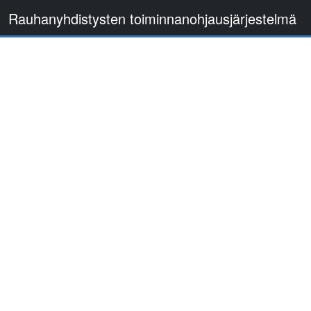
Rauhanyhdistysten toiminnanohjausjärjestelmä